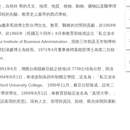
史，自然科 學的天文、地理、地質、植物、動物、礦物以及醫學理
課程的先驅、教育史上最早的西式學校。
繼承馬偕博士對台灣文化、教育、醫療的功勞與貢獻，於1959年
。於1965年（民國五十四年）8月奉教育部核准設立「私立淡水
itute of Business Administration，招收三年制及五年制專科
彭淑媛博士為校長。1971年4月董事會聘葉能哲博士為第二任校
ge。
91年6月，增購台南縣麻豆鎮之校地18.7738公頃為分部，與淡
。1994年8月1日，奉准改制為四年制獨立學院，定名為：「私立淡水
d University College。 1996年11月，麻豆分部落成，設有二
春季班學生。1999年8月1日，奉教育部核定改名為「真理大學」，
ty(此為希臘語真理的意思)。現有人文、管理與資訊、財經、觀光休閒與運動