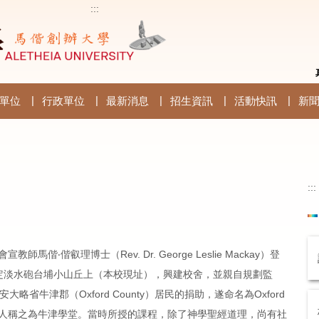
:::
單位
行政單位
最新消息
招生資訊
活動快訊
新
:::
馬偕‧偕叡理博士（Rev. Dr. George Leslie Mackay）登
定淡水砲台埔小山丘上（本校現址），興建校舍，並親自規劃監
略省牛津郡（Oxford County）居民的捐助，遂命名為Oxford
，後人稱之為牛津學堂。當時所授的課程，除了神學聖經道理，尚有社