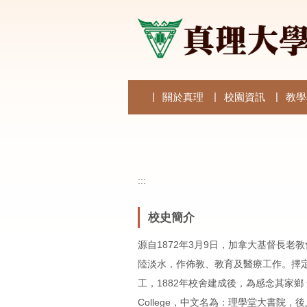
跳
到
主
要
內
容
區
關於真理
校園資訊
教學
:::
校史簡介
源自1872年3月9日，加拿大基督長老教會宣教師
陸淡水，作佈教、教育及醫療工作。擇
工，1882年校舍建成後，為感念其家鄉 安大
College，中文名為：理學堂大書院