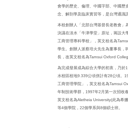
會學的歷史、倫理、中國字部、中國歷
念、解剖學及臨床實習等，是台灣通識
本校創辦人「北部台灣基督長老教會」為
決議在淡水「牛津學堂」原址，籌設大學
工商管理專科學校」，英文校名為Tamsui Inst
學生。創辦人派蔡培火先生為董事長，聘
長，改英文校名為Tamsui Oxford Colle
為完成發展成為綜合大學的初衷，乃於19
水校區校地9.339公頃併計有28公頃
工商管理學院」，英文校名為Tamsui Oxfor
年制技術學群，1997年2月第一次招收
英文校名為Aletheia Universi
等4個學院，22個學系與8個碩士班。