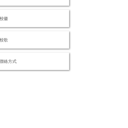
校徽
校歌
聯絡方式