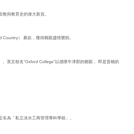
宣教與教育史的偉大新頁。
 Country） 募款，獲得鄉親盛情贊助。
文校名“Oxford College”以感懷牛津郡的鄉親， 即是昔稱的
定名為「私立淡水工商管理專科學校」。