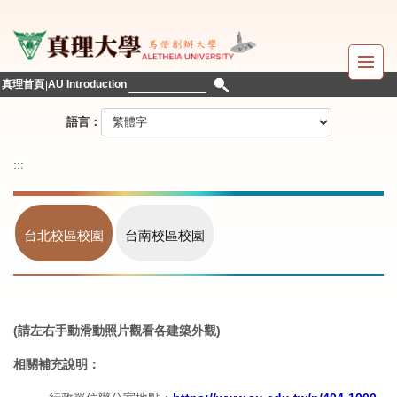
跳
到
主
要
真理首頁
AU Introduction
內
容
語言：
區
:::
台北校區校園
台南校區校園
(請左右手動滑動照片觀看各建築外觀)
相關補充說明：