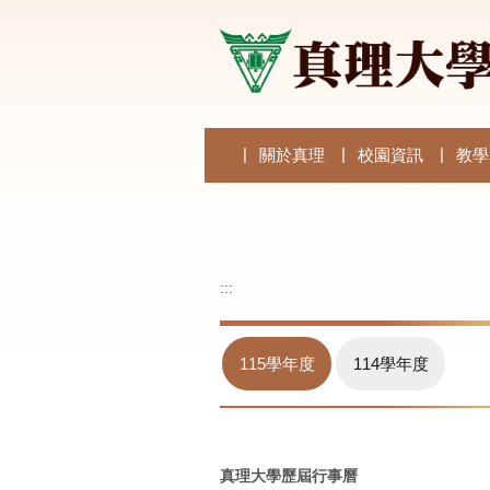
跳
到
主
要
內
容
區
關於真理
校園資訊
教學
:::
115學年度
114學年度
真理大學歷屆行事曆