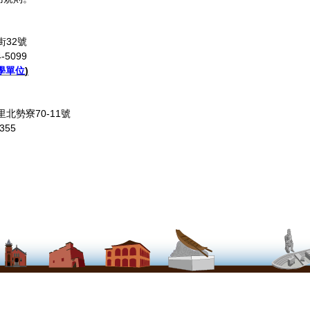
街32號
-5099
學單位
)
里北勢寮70-11號
355