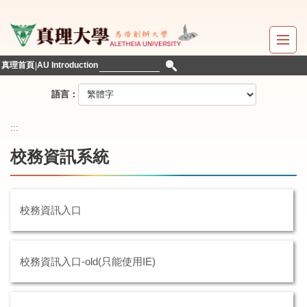
跳
到
主
要
真理首頁
AU Introduction
內
容
語言：
區
:::
校務資訊系統
校務資訊入口
校務資訊入口-old(只能使用IE)