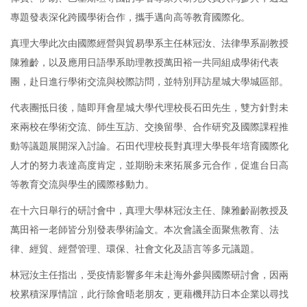
專題發表深化跨國學術合作，攜手邁向高等教育國際化。
真理大學此次由國際經營與貿易學系主任林冠汝、法律學系副教授
陳雅齡，以及應用日語學系助理教授萬田裕一共同組成學術代表
團，赴日進行學術交流與校際訪問，並特別拜訪星城大學城區部。
代表團抵日後，隨即拜會星城大學代理校長石田先生，雙方針對未
來兩校在學術交流、師生互訪、交換留學、合作研究及國際課程推
動等議題展開深入討論。石田代理校長對真理大學長年培育國際化
人才的努力表達高度肯定，並期盼未來拓展多元合作，促進台日高
等教育交流與學生的國際移動力。
在十六日舉行的研討會中，真理大學林冠汝主任、陳雅齡副教授及
萬田裕一老師皆分別發表學術論文。本次會議全面聚焦教育、法
律、經貿、經營管理、環保、社會文化及語言等多元議題。
林冠汝主任指出，受疫情影響多年未赴海外參與國際研討會，因兩
校累積深厚情誼，此行除會晤老朋友，更藉機拜訪日本企業以尋找