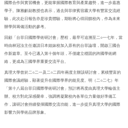
國際合作與實習機會，更能掌握國際教育與產業趨勢，進一步嘉惠
學子。陳雅齡副教授也表示，過去與菲律賓宿霧大學有豐富交流經
驗，此次赴日報告亦是珍貴體驗，期盼將心得回饋校內，作為未來
辦學與籌備活動的參考。
回顧「台菲日國際學術研討會」歷程，最早可追溯至二○一七年，當
時由林冠汝主任邀請日本姐妹校加入原有的台菲論壇，開啟三國合
作新篇章。至今已邁入第十個年頭，不僅建立穩固的跨國學術網
絡，更成為三國學界重要交流平台。
真理大學曾於二○二一及二○二四年兩度主辦該研討會，累積豐富的
國際會議經驗，顯著提升在國際學界的能見度。明（二○二七）年
「第十八屆台菲日國際學術研討會」預計將再度由真理大學輪值主
辦。校方對此深感榮幸，強調將凝聚校內各單位力量做好準備工
作，讓研討會持續發揮國際交流功能，進一步提升真理大學的國際
影響力與學術品牌形象。