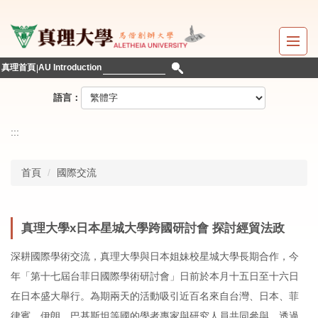
跳
到
主
要
真理首頁
AU Introduction
內
容
語言：
區
:::
首頁
國際交流
真理大學x日本星城大學跨國研討會 探討經貿法政
深耕國際學術交流，真理大學與日本姐妹校星城大學長期合作，今
年「第十七屆台菲日國際學術研討會」日前於本月十五日至十六日
在日本盛大舉行。為期兩天的活動吸引近百名來自台灣、日本、菲
律賓、伊朗、巴基斯坦等國的學者專家與研究人員共同參與，透過