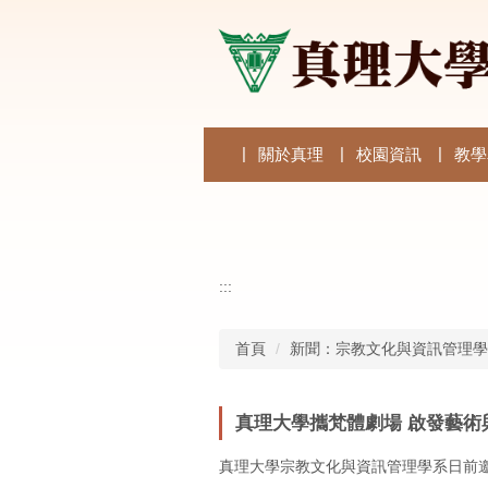
跳
到
主
要
內
容
區
關於真理
校園資訊
教學
:::
首頁
新聞：宗教文化與資訊管理學
真理大學攜梵體劇場 啟發藝術
真理大學宗教文化與資訊管理學系日前