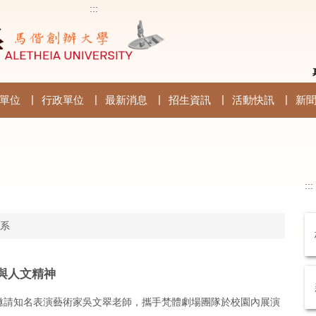
:::
單位
行政單位
最新消息
招生資訊
活動快訊
新
:::
系
與人文精神
邀請知名表演藝術家吳文翠老師，攜手梵體劇場團隊於校園內展演