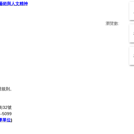
藝術與人文精神
瀏覽數:
用規則。
街32號
-5099
學單位
)