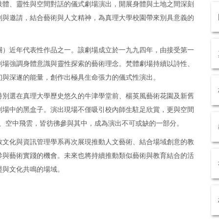
肢體、靈性與空間對話的儀式劇場演出，開展身體與土地之間深刻
劃與邀請，結合藝術與人文精神，為真理大學校園帶來別具意義的
團）近年代表性作品之一。該劇場成立於一九九四年，由接受第一
劇場強調身體意識與靈性探索的藝術理念。梵體劇場持續以詩性、
初與深遂的能量，創作出極具生命張力的儀式性演出。
特別選在真理大學歷史悠久的牛津學堂前、楊英風藝術花園及新舊
劇場中的黑盒子。演出現場不僅吸引校內師生駐足欣賞，更與空間
蟲、空中飛雲，皆彷彿參與其中，成為演出不可或缺的一部分。
教文化與資訊管理學系再次展現推動人文藝術、結合場域創意的教
參與藝術實踐的機會。未來也將持續推動類似藝術與教育結合的活
盪與文化共鳴的場域。