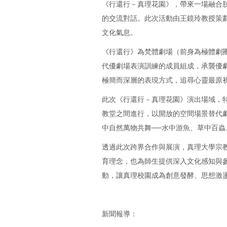
《行還行－真理花園》，帶來一場融合
的交流對話。此次活動由王鏡玲教授策
文化氣息。
《行還行》為梵體劇場（前身為極體劇
代優劇場表演訓練的成員組成，承襲優
極簡而深層的表現方式，追尋心靈最原
此次《行還行－真理花園》演出場域，
教堂之間進行，以開放的空間場景替代
中自然萬物共舞──水中游魚、草中百
透過此次跨界合作與展演，真理大學宗
育理念，也為師生提供深入文化感知與
動，讓真理校園成為創意發酵、思想激
新聞報導：