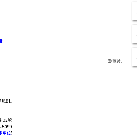
嚴
瀏覽數:
用規則。
街32號
-5099
學單位
)