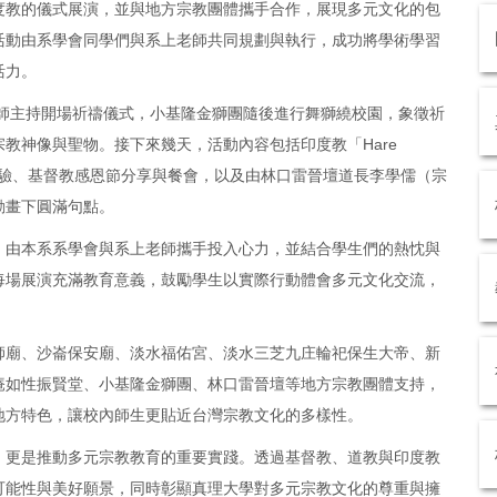
度教的儀式展演，並與地方宗教團體攜手合作，展現多元文化的包
活動由系學會同學們與系上老師共同規劃與執行，成功將學術學習
活力。
牧師主持開場祈禱儀式，小基隆金獅團隨後進行舞獅繞校園，象徵祈
教神像與聖物。接下來幾天，活動內容包括印度教「Hare
動體驗、基督教感恩節分享與餐會，以及由林口雷晉壇道長李學儒（宗
動畫下圓滿句點。
，由本系系學會與系上老師攜手投入心力，並結合學生們的熱忱與
每場展演充滿教育意義，鼓勵學生以實際行動體會多元文化交流，
師廟、沙崙保安廟、淡水福佑宮、淡水三芝九庄輪祀保生大帝、新
庵如性振賢堂、小基隆金獅團、林口雷晉壇等地方宗教團體支持，
地方特色，讓校內師生更貼近台灣宗教文化的多樣性。
，更是推動多元宗教教育的重要實踐。透過基督教、道教與印度教
可能性與美好願景，同時彰顯真理大學對多元宗教文化的尊重與擁