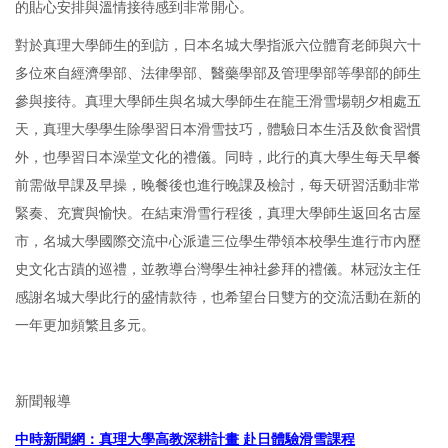
的貼心安排與溫情接待感到非常開心。
對於真理大學師生的到訪，日本名城大學指派六位體育老師與六十
多位來自經濟學部、法律學部、醫藥學部及管理學部等學部的師生
參與接待。真理大學師生與名城大學師生在龍王滑雪場朝夕相處五
天，真理大學學生除學習日本滑雪技巧，體驗日本生活及飲食習慣
外，也學習日本澡堂文化的禮儀。同時，此行的真大學生每天早餐
前需做早課及早操，晚餐後也進行晚課及檢討，每天研習活動非常
緊奏、充實與愉快。在結束滑雪行程後，真理大學師生返回名古屋
市，名城大學國際交流中心派遣三位學生帶領本校學生進行市內歷
史文化古蹟的巡禮，並教導台灣學生神社參拜的禮儀。林冠汝主任
感謝名城大學此行的盛情款待，也希望台日雙方的交流活動在新的
一年更加頻繁且多元。
新聞報導
中時新聞網：真理大學高教深耕計畫 赴日體驗滑雪課程