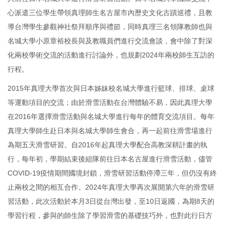
心派遣三位學生帶領真理師生名古屋市內歷史文化古蹟巡禮，且教
導台灣學生參觀神社祭拜順序與禮節，同時真理三名領隊教師也與
名城大學小原章裕校長與及教職員們進行交流會談，會中除了對深
化兩校學術交流的活動進行討論外，也規劃2024年兩校師生互訪的
行程。
2015年真理大學首次與日本姊妹校名城大學進行籃球、排球、桌球
等運動項目的交流；由於滑雪活動在台灣體驗不易，因此真理大學
在2016年選擇滑雪活動與名城大學進行每年的體育交流項目。每年
真理大學師生赴日本與名城大學師生會合，再一起前往滑雪場進行
為期五天滑雪研習。自2016年起真理大學配合高教深耕計畫的執
行，每年初，學期結束後組隊前往日本名古屋進行滑雪活動，儘管
COVID-19疫情期間國境封鎖，滑雪研習活動停滯三年，但仍沒有終
止兩校之間的相互合作。2024年真理大學再次展開第六年的滑雪研
習活動，此次活動於本月3日從台灣出發，至10日返國，為期8天的
學習行程，參與的師生除了學習滑雪的基礎技巧外，也對此行日方