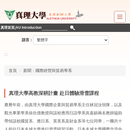
跳
到
主
要
真理首頁
AU Introduction
內
容
語言：
區
:::
首頁
新聞：國際經營與貿易學系
真理大學高教深耕計畫 赴日體驗滑雪課程
農曆年前，由真理大學國際企業與貿易學系主任林冠汝領隊，以及
觀光事業學系徐欣億教授與該校應用日語學系吳嘉鎮兩名教師協助
帶領該校國貿系、應日系、英美系及財金系等七位同學，一團共十
人前往日本名城大學進行滑雪研習活動。日本名城大學國際交流中