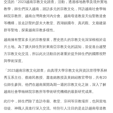
交流的「2023越南宗教文化踏查」活動，透過移地教學及境外實地
教學，師生們深入越南，踏訪多元的宗教文化，拜訪越南社會學翰
林院宗教所、越南台灣商會河內分會、越南母道教皇天仙聖教道會
等機構，並走訪聖約瑟夫大教堂、西湖鎮國寺、真武觀、文廟建築
群等聖地，探索越南宗教多樣性。
越南擁有豐富多元的宗教發展，歷史悠久的宗教文化深深根植於這
片土地。為了擴大師生對於東南亞宗教文化的認知，並促進台越雙
方宗教文化交流，所以此次活動目的著重於提升師生們的國際視野
與學術深度。
「2023越南宗教文化踏查」由真理大學宗教文化與資訊管理學系林
秀玉系主任、蔡維民教授、蕭進銘教授及黃錦紹教官帶領，共有20
位師生參與。他們在越南展開為期一週的宗教文化之旅，深入了解
越南社會學翰林院宗教所等學術研究機構的最新研究成果。
此行中，師生們除了造訪寺廟、教堂、宗祠等宗教場所，也與當地
信徒、神職人員進行深入交流。特別引人注目的是走訪越南母道教