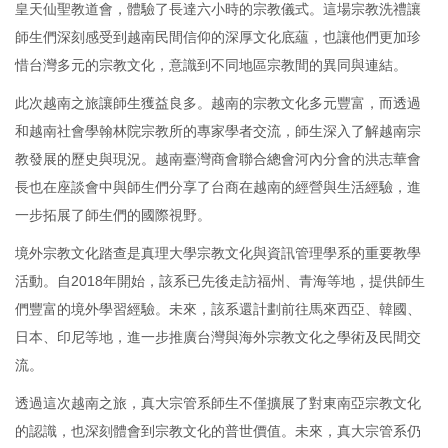
皇天仙聖教道會，體驗了長達六小時的宗教儀式。這場宗教洗禮讓
師生們深刻感受到越南民間信仰的深厚文化底蘊，也讓他們更加珍
惜台灣多元的宗教文化，意識到不同地區宗教間的異同與連結。
此次越南之旅讓師生獲益良多。越南的宗教文化多元豐富，而透過
和越南社會學翰林院宗教所的專家學者交流，師生深入了解越南宗
教發展的歷史與現況。越南臺灣商會聯合總會河內分會的洪志華會
長也在座談會中與師生們分享了台商在越南的經營與生活經驗，進
一步拓展了師生們的國際視野。
境外宗教文化踏查是真理大學宗教文化與資訊管理學系的重要教學
活動。自2018年開始，該系已先後走訪福州、青海等地，提供師生
們豐富的境外學習經驗。未來，該系還計劃前往馬來西亞、韓國、
日本、印尼等地，進一步推廣台灣與海外宗教文化之學術及民間交
流。
透過這次越南之旅，真大宗管系師生不僅擴展了對東南亞宗教文化
的認識，也深刻體會到宗教文化的普世價值。未來，真大宗管系仍