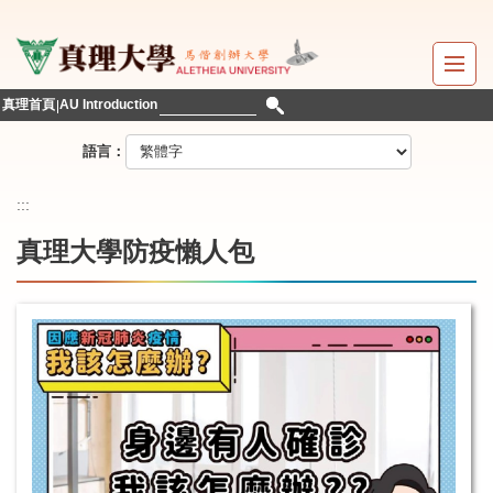
跳
到
主
要
真理首頁
AU Introduction
內
容
語言：
區
:::
真理大學防疫懶人包