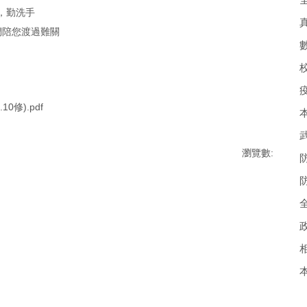
，勤洗手
們陪您渡過難關
0修).pdf
瀏覽數: