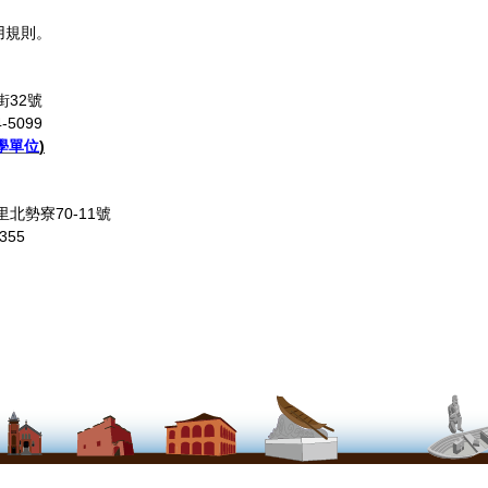
用規則。
街32號
-5099
學單位
)
里北勢寮70-11號
355