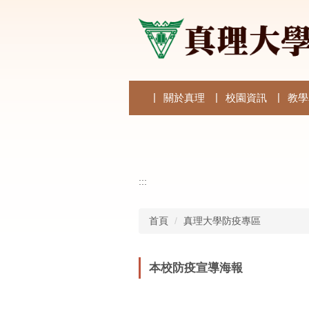
跳
到
主
要
內
容
區
關於真理
校園資訊
教學
:::
首頁
真理大學防疫專區
本校防疫宣導海報