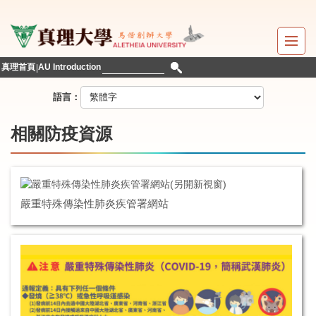
跳
到
主
要
真理首頁
AU Introduction
內
容
語言：
區
相關防疫資源
嚴重特殊傳染性肺炎疾管署網站