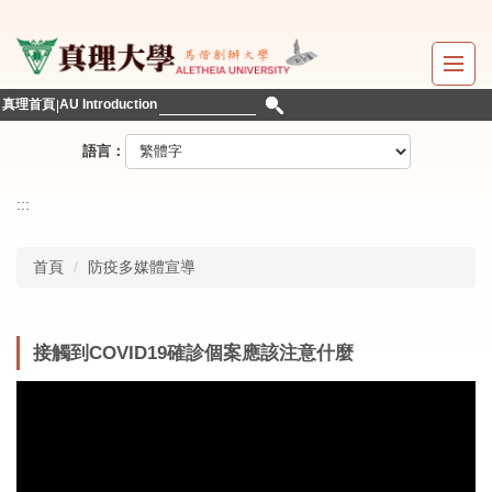
跳
到
主
要
真理首頁
AU Introduction
內
容
語言：
區
:::
首頁
防疫多媒體宣導
接觸到COVID19確診個案應該注意什麼