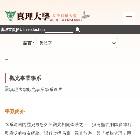
跳
到
主
要
真理首頁
AU Introduction
內
容
語言：
區
:::
觀光事業學系
學系簡介
本系為國內歷史最悠久的觀光相關學系之一，擁有堅強的師資陣容
與廣泛的校友網絡。課程架構涵蓋「觀光旅遊」與「餐旅管理」兩