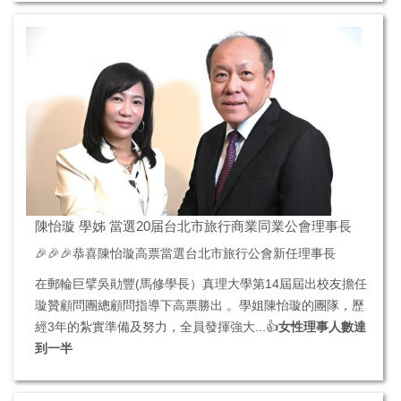
陳怡璇 學姊 當選20届台北市旅行商業同業公會理事長
🎉🎉🎉恭喜陳怡璇高票當選台北市旅行公會新任理事長
在郵輪巨擘吳勛豐(馬修學長）真理大學第14屆屆出校友擔任
璇贊顧問團總顧問指導下高票勝出 。學姐陳怡璇的團隊，歷
經3年的紮實準備及努力，全員發揮強大...👍
女性理事人數達
到一半