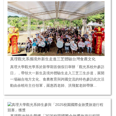
真理觀光系攜境外新生走進三芝體驗台灣食農文化
真理大學觀光學系於新學期首個假日舉辦「觀光系校外參訪
日」，帶領大一新生及境外體驗生走入三芝三生步道，展開
一場融合地方文化、食農教育與跨國交流的特色參訪此次活
動由余曉玲主任領軍，羅惠西老師、洪飛絮老師帶隊...
真理觀光師生榮獲「2025校園國際金旅獎旅遊行程競