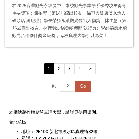
在2025台灣觀光永續獎中，本校觀光事業學系優秀校友勇奪
重要獎項：陳柏宏（第14屆傑出校友、福容大飯店淡水漁人
碼頭店 總經理）學長榮獲永續觀光傑出人物獎、林佳慧（第
16屆傑出校友、林聰明沙鍋魚頭總部 執行長）學姊榮獲永續
觀光合作夥伴獎金級獎，母校真理大學引以為榮！
1
2
3
4
>
Go
到
本網站著作權屬於真理大學，請詳見使用規則。
台北校區
地址： 25103 新北市淡水區真理街32號
電話：(02)2621-2121｜(02)6604-5099