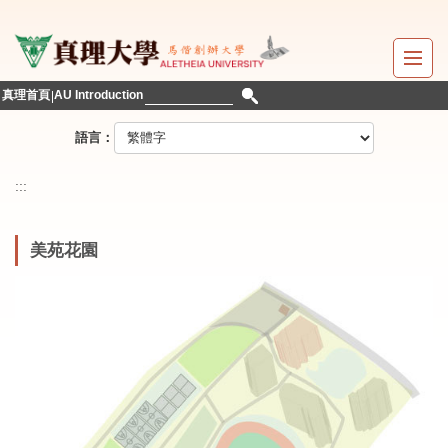
跳
到
主
要
真理首頁
AU Introduction
內
容
語言：
區
:::
美苑花園