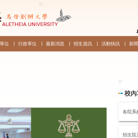
:::
單位
行政單位
最新消息
招生資訊
活動快訊
新
:::
校內
各院系
招生院