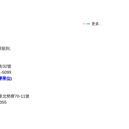
更多...
用規則。
街32號
-5099
學單位
)
里北勢寮70-11號
355