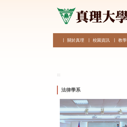
跳
到
主
要
內
容
區
關於真理
校園資訊
教學
:::
法律學系