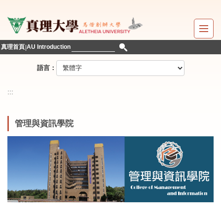
跳
到
主
要
真理首頁
AU Introduction
內
容
語言：
區
:::
管理與資訊學院