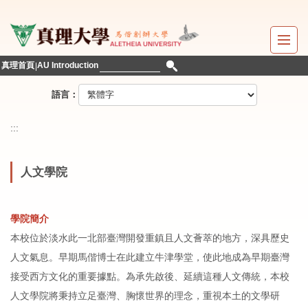
跳
到
主
要
真理首頁
AU Introduction
內
容
語言：
區
:::
人文學院
學院簡介
本校位於淡水此一北部臺灣開發重鎮且人文薈萃的地方，深具歷史
人文氣息。早期馬偕博士在此建立牛津學堂，使此地成為早期臺灣
接受西方文化的重要據點。為承先啟後、延續這種人文傳統，本校
人文學院將秉持立足臺灣、胸懷世界的理念，重視本土的文學研