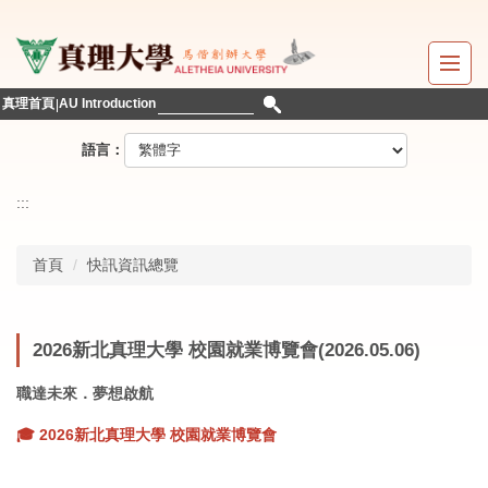
跳
到
主
要
真理首頁
AU Introduction
內
容
語言：
區
:::
首頁
快訊資訊總覽
2026新北真理大學 校園就業博覽會(2026.05.06)
職達未來．夢想啟航
🎓 2026新北真理大學 校園就業博覽會