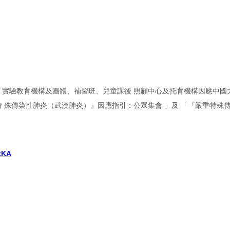
、實驗教育機構及團體、補習班、兒童課後 照顧中心及托育機構因應中
 殊傳染性肺炎（武漢肺炎）』因應指引：公眾集會 」及 「『嚴重特殊
tKA