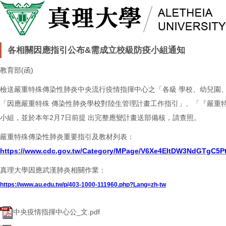
各相關因應指引公布&需成立校級防疫小組通知
教育部(函)
檢送嚴重特殊傳染性肺炎中央流行疫情指揮中心之「各級 學校、幼兒園
「因應嚴重特殊 傳染性肺炎學校對陸生管理計畫工作指引」、「『嚴重特
小組，並於本年2月7日前提 出完整應變計畫送部備核，請查照。
嚴重特殊傳染性肺炎重要指引及教材列表：
https://www.cdc.gov.tw/Category/MPage/V6Xe4EItDW3NdGTgC5P
真理大學因應武漢肺炎相關作業：
https://www.au.edu.tw/p/403-1000-111960.php?Lang=zh-tw
中央疫情指揮中心公_文.pdf